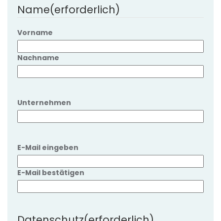
Name
(erforderlich)
Vorname
Nachname
Unternehmen
E-
E-Mail eingeben
Mail
(erforderlich)
E-Mail bestätigen
Datenschutz
(erforderlich)