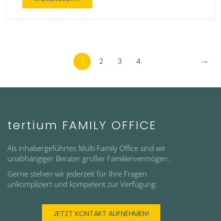
→
1
2
3
4
tertium FAMILY OFFICE
Als inhabergeführtes Multi Family Office sind wir
unabhängiger Berater großer Familienvermögen.
Gerne stehen wir jederzeit für Ihre Fragen
unkompliziert und kompetent zur Verfügung:
JETZT KONTAKT AUFNEHMEN!